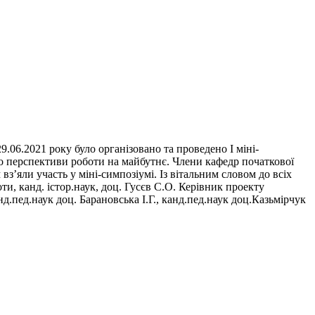
9.06.2021 року було організовано та проведено І міні-
ено перспективи роботи на майбутнє. Члени кафедр початкової
вз’яли участь у міні-симпозіумі. Із вітальним словом до всіх
ти, канд. істор.наук, доц. Гусєв С.О. Керівник проекту
.пед.наук доц. Барановська І.Г., канд.пед.наук доц.Казьмірчук