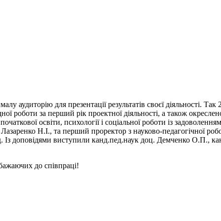
лу аудиторію для презентації результатів своєї діяльності. Так 2
дної роботи за перший рік проектної діяльності, а також окресл
очаткової освіти, психології і соціальної роботи із задоволенням 
 Лазаренко Н.І., та перший проректор з науково-педагогічної робо
 Із доповідями виступили канд.пед.наук доц. Демченко О.П., канд
бажаючих до співпраці!