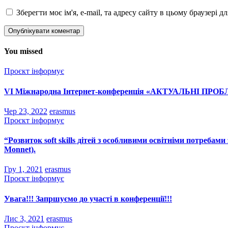
Зберегти моє ім'я, e-mail, та адресу сайту в цьому браузері 
You missed
Проєкт інформує
VІ Міжнародна Інтернет-конференція «АКТУАЛЬНІ 
Чер 23, 2022
erasmus
Проєкт інформує
“Розвиток soft skills дітей з особливими освітніми потребам
Monnet).
Гру 1, 2021
erasmus
Проєкт інформує
Увага!!! Запршуємо до участі в конференції!!!
Лис 3, 2021
erasmus
Проєкт інформує