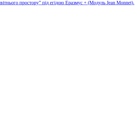
світнього простору” під егідою Еразмус + (Модуль Jean Monnet).