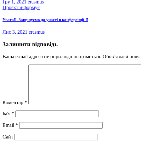
Гру 1, 2021
erasmus
Проєкт інформує
Увага!!! Запршуємо до участі в конференції!!!
Лис 3, 2021
erasmus
Залишити відповідь
Ваша e-mail адреса не оприлюднюватиметься.
Обов’язкові поля
Коментар
*
Ім'я
*
Email
*
Сайт