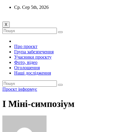
Перейти
Ср. Сер 5th, 2026
до
вмісту
X
Про проєкт
Група забезпечення
Учасники проєкту
Фото, відео
Оголошення
Наші дослідження
Проєкт інформує
I Міні-симпозіум