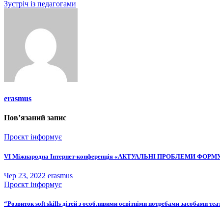
Зустріч із педагогами
записів
erasmus
Пов’язаний запис
Проєкт інформує
VІ Міжнародна Інтернет-конференція «АКТУАЛЬНІ ПРОБЛЕМИ ФО
Чер 23, 2022
erasmus
Проєкт інформує
“Розвиток soft skills дітей з особливими освітніми потребами засобами т