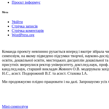
Проєкт інформує
Мета
Увійти
Стрічка записів
Стрічка коментарів
WordPress.org
Команда проекту невпинно рухається вперед і вкотре зібрала чима
симпозіум, на якому підведено підсумки творчої, науково-дослі
освіти, дошкільної освіти, мистецьких дисциплін дошкільної та п
присутніх звернулися ректор університету, докт.пед.наук, проф.
канд.пед.наук, старший викладач Жовнич О.В. модерувала захід.
Н.С., асист. Подорожний В.Г. та асист. Стахова І.А.
Ми продовжуємо плідно працювати і на далі. Запрошуємо усіх 
Навігація
Міні-симпозіум