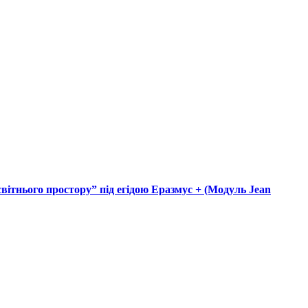
освітнього простору” під егідою Еразмус + (Модуль Jean