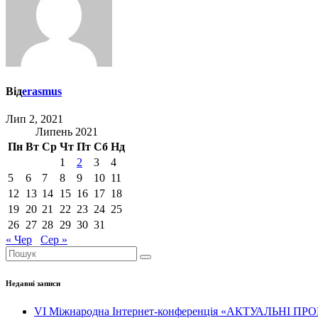
Від
erasmus
Лип 2, 2021
Липень 2021
Пн
Вт
Ср
Чт
Пт
Сб
Нд
1
2
3
4
5
6
7
8
9
10
11
12
13
14
15
16
17
18
19
20
21
22
23
24
25
26
27
28
29
30
31
« Чер
Сер »
Недавні записи
VІ Міжнародна Інтернет-конференція «АКТУАЛЬН