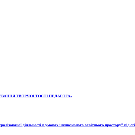
РМУВАННЯ ТВОРЧОЇ ТОСТІ ПЕДАГОГА»
еатралізованої діяльності в умовах інклюзивного освітнього простору” під е