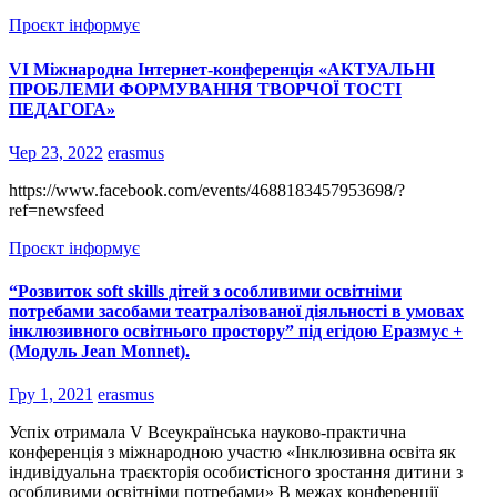
Проєкт інформує
VІ Міжнародна Інтернет-конференція «АКТУАЛЬНІ
ПРОБЛЕМИ ФОРМУВАННЯ ТВОРЧОЇ ТОСТІ
ПЕДАГОГА»
Чер 23, 2022
erasmus
https://www.facebook.com/events/4688183457953698/?
ref=newsfeed
Проєкт інформує
“Розвиток soft skills дітей з особливими освітніми
потребами засобами театралізованої діяльності в умовах
інклюзивного освітнього простору” під егідою Еразмус +
(Модуль Jean Monnet).
Гру 1, 2021
erasmus
Успіх отримала V Всеукраїнська науково-практична
конференція з міжнародною участю «Інклюзивна освіта як
індивідуальна траєкторія особистісного зростання дитини з
особливими освітніми потребами» В межах конференції