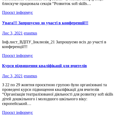
блискуче працювала секція “Розвиток soft skills…
Проєкт інформує
Увага!!! Запршуємо до участі в конференції!!!
Лис 3, 2021
erasmus
Інф.лист_ВДПУ_Інклюзія_21 Запрошуємо всіх до участі в
конференції!!!
Проєкт інформує
Курси підвищення кваліфікації для вчителів
Лис 3, 2021
erasmus
З 22 по 29 жовтня проєктною групою були організовані та
проведені курси підвищення кваліфікації для вчителів
“Організація театралізованої діяльності для розвитку soft skills
дітей дошкільного і молодшого шкільного віку:
європейський…
Проєкт інформує