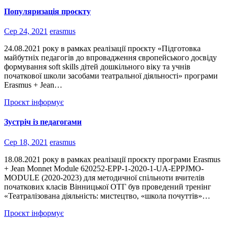
Популяризація проєкту
Сер 24, 2021
erasmus
24.08.2021 року в рамках реалізації проєкту «Підготовка
майбутніх педагогів до впровадження європейського досвіду
формування soft skills дітей дошкільного віку та учнів
початкової школи засобами театральної діяльності» програми
Erasmus + Jean…
Проєкт інформує
Зустріч із педагогами
Сер 18, 2021
erasmus
18.08.2021 року в рамках реалізації проєкту програми Erasmus
+ Jean Monnet Module 620252-EPP-1-2020-1-UA-EPPJMO-
MODULE (2020-2023) для методичної спільноти вчителів
початкових класів Вінницької ОТГ був проведений тренінг
«Театралізована діяльність: мистецтво, «школа почуттів»…
Проєкт інформує