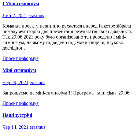
I Міні-симпозіум
Лип 2, 2021
erasmus
Команда проекту невпинно рухається вперед і вкотре зібрала
чималу аудиторію для презентації результатів своєї діяльності.
Так 29.06.2021 року було організовано та проведено І міні-
симпозіум, на якому підведено підсумки творчої, науково-
дослідної…
Проєкт інформує
Міні-симпозіум
Чер 29, 2021
erasmus
Запрошуємо на міні-симпозіум!!! Програма_ міні сімп_29.06.
Проєкт інформує
Наші зустрічі
Чер 14, 2021
erasmus